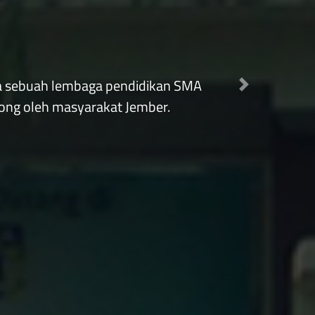
Next
N KOMPETITIF"