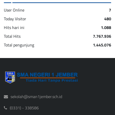
User Online
7
Today Visitor
480
Hits hari ini
1.088
Total Hits
7.767.936
Total pengunjung
1.445.076
sekolah@sman1jember.sch.id
(0331) - 338586