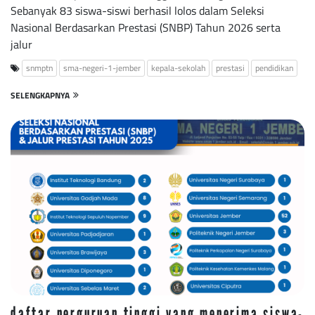
Sebanyak 83 siswa-siswi berhasil lolos dalam Seleksi
Nasional Berdasarkan Prestasi (SNBP) Tahun 2026 serta
jalur
snmptn
sma-negeri-1-jember
kepala-sekolah
prestasi
pendidikan
SELENGKAPNYA
daftar perguruan tinggi yang menerima siswa-