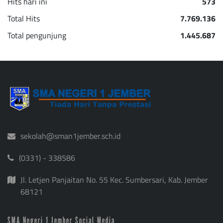
Hits hari ini
573
Total Hits
7.769.136
Total pengunjung
1.445.687
sekolah@sman1jember.sch.id
(0331) - 338586
Jl. Letjen Panjaitan No. 55 Kec. Sumbersari, Kab. Jember
68121
SMA Negeri 1 Jember Social Media