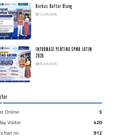
Berkas Daftar Ulang
12 JUN 2026
INFORMASI PENTING SPMB JATIM
2026
05 JUN 2026
itor
er Online
5
day Visitor
420
s hari ini
912