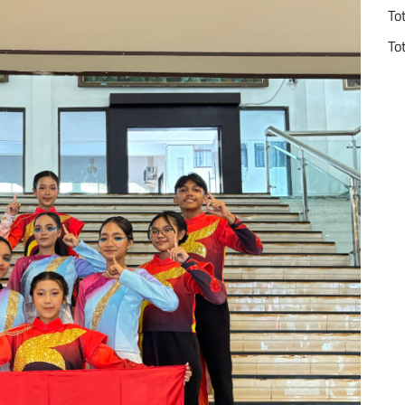
To
To