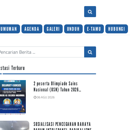
GUMUMAN
AGENDA
GALERI
UNDUH
E-TAMU
HUBUNGI
estasi Terbaru
2 peserta Olimpiade Sains
Nasional (OSN) Tahun 2026…
06 AGU 2026
SOSIALISASI PENCEGAHAN BAHAYA