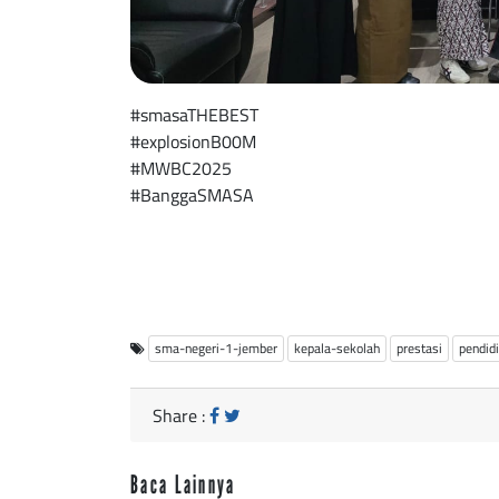
#smasaTHEBEST
#explosionB00M
#MWBC2025
#BanggaSMASA
sma-negeri-1-jember
kepala-sekolah
prestasi
pendid
Share :
Baca Lainnya