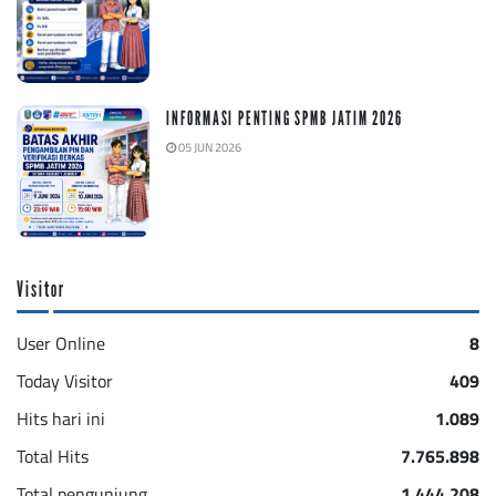
INFORMASI PENTING SPMB JATIM 2026
05 JUN 2026
Visitor
User Online
8
Today Visitor
409
Hits hari ini
1.089
Total Hits
7.765.898
Total pengunjung
1.444.208