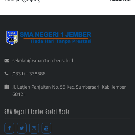
sekolah@sman1jember.sch.id
(0331) - 338586
Jl. Letjen Panjaitan No. 55 Kec. Sumbersari, Kab. Jember
68121
SMA Negeri 1 Jember Social Media