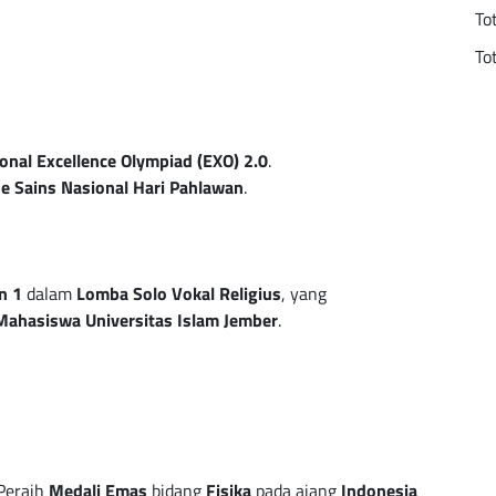
To
To
onal Excellence Olympiad (EXO) 2.0
.
e Sains Nasional Hari Pahlawan
.
n 1
dalam
Lomba Solo Vokal Religius
, yang
ahasiswa Universitas Islam Jember
.
Peraih
Medali Emas
bidang
Fisika
pada ajang
Indonesia