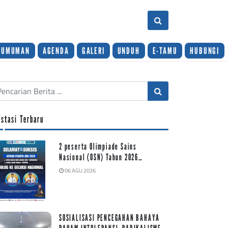
GUMUMAN
AGENDA
GALERI
UNDUH
E-TAMU
HUBUNGI
estasi Terbaru
2 peserta Olimpiade Sains
Nasional (OSN) Tahun 2026…
06 AGU 2026
SOSIALISASI PENCEGAHAN BAHAYA