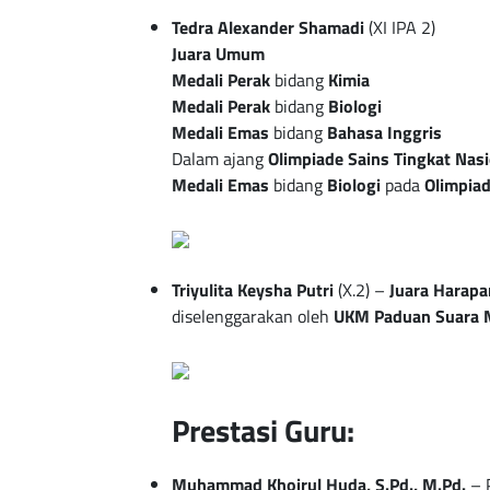
Tedra Alexander Shamadi
(XI IPA 2)
Juara Umum
Medali Perak
bidang
Kimia
Medali Perak
bidang
Biologi
Medali Emas
bidang
Bahasa Inggris
Dalam ajang
Olimpiade Sains Tingkat Nasi
Medali Emas
bidang
Biologi
pada
Olimpiad
Triyulita Keysha Putri
(X.2) –
Juara Harapa
diselenggarakan oleh
UKM Paduan Suara M
Prestasi Guru:
Muhammad Khoirul Huda, S.Pd., M.Pd.
– 