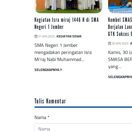
Kegiatan Isra miraj 1446 H di SMA
Kombel SMAS
Negeri 1 Jember
Berjalan Lan
GTK Sukses 
31 JAN 2025 ,
KEGIATAN SISWA
30 JAN 2025 ,
SMA Negeri 1 Jember
mengadakan peringatan Isra
Kamis, 30 J
Mi’raj Nabi Muhammad…
SMASA BER
yang…
SELENGKAPNYA
SELENGKAPNY
Tulis Komentar
Nama
*