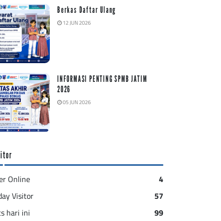
Berkas Daftar Ulang
12 JUN 2026
INFORMASI PENTING SPMB JATIM
2026
05 JUN 2026
itor
er Online
4
day Visitor
57
s hari ini
99