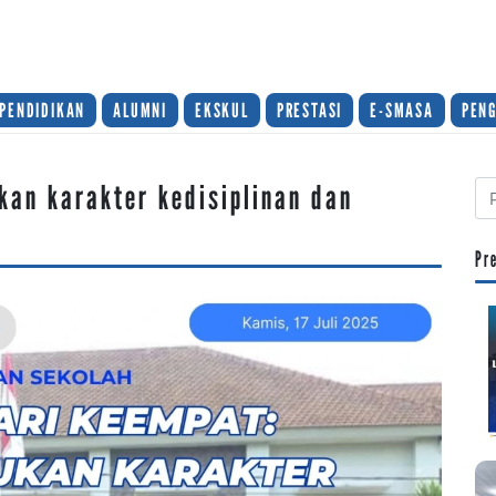
PENDIDIKAN
ALUMNI
EKSKUL
PRESTASI
E-SMASA
PEN
an karakter kedisiplinan dan
Pr