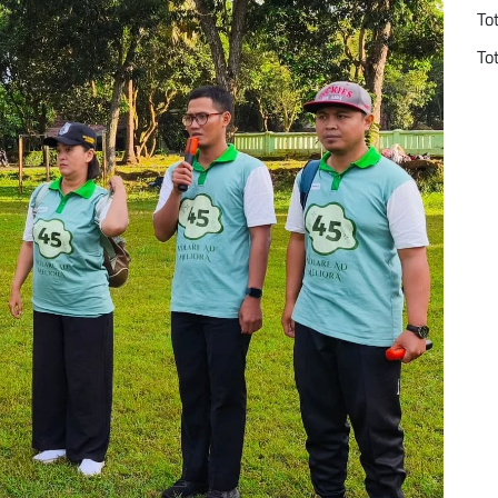
To
To