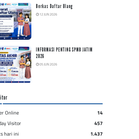
Berkas Daftar Ulang
12 JUN 2026
INFORMASI PENTING SPMB JATIM
2026
05 JUN 2026
itor
er Online
14
day Visitor
457
s hari ini
1.437