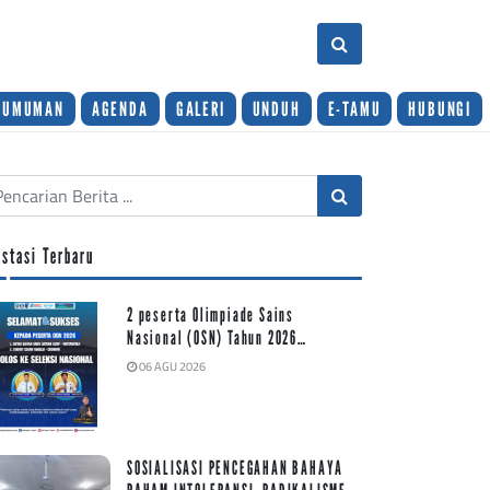
GUMUMAN
AGENDA
GALERI
UNDUH
E-TAMU
HUBUNGI
estasi Terbaru
2 peserta Olimpiade Sains
Nasional (OSN) Tahun 2026…
06 AGU 2026
SOSIALISASI PENCEGAHAN BAHAYA