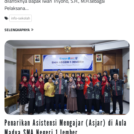
dilantiknya Bapak Iwan Triyono, S.H., M.H.sebagai
Pelaksana…
info-sekolah
SELENGKAPNYA
Penarikan Asistensi Mengajar (Asjar) di Aula
Madya SMA Negeri 1 Jember.