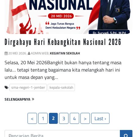
Dirgahayu Hari Kebangkitan Nasional 2026
20 MEI 2026 ,
ADMIN WEB,
KEGIATAN SEKOLAH
Selasa, 20 Mei 2026Bangkit bukan hanya tentang masa
lalu… tetapi tentang bagaimana kita melangkah hari ini
untuk masa depan yang…
sma-negeri-1-jember
kepala-sekolah
SELENGKAPNYA
2
<
1
3
4
>
Last ›